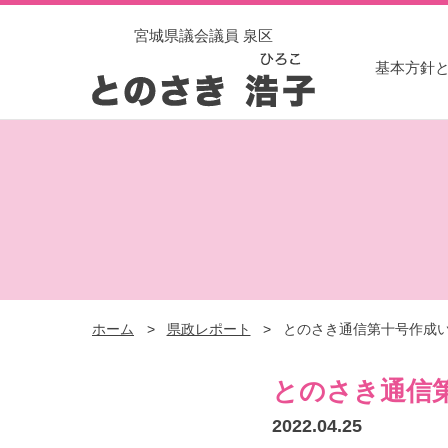
宮城県議会議員 泉区
基本方針
とのさき浩子（とのさきひろ
こ）公式サイト
ホーム
県政レポート
とのさき通信第十号作成
とのさき通信
2022.04.25